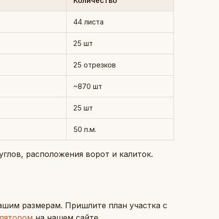
Количество
44 листа
25 шт
25 отрезков
~870 шт
25 шт
50 п.м.
углов, расположения ворот и калиток.
ашим размерам. Пришлите план участка с
улятором
на нашем сайте.