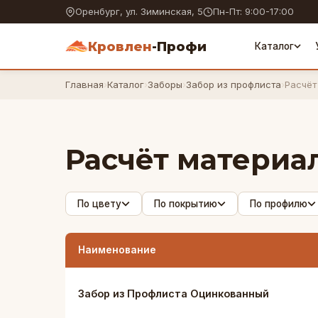
Оренбург, ул. Зиминская, 5
Пн-Пт: 9:00-17:00
Кровлен
-Профи
Каталог
Главная
›
Каталог
›
Заборы
›
Забор из профлиста
›
Расчёт
Расчёт материа
По цвету
По покрытию
По профилю
Наименование
Забор из Профлиста Оцинкованный