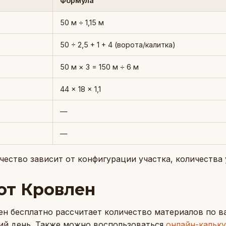
Формула
50 м ÷ 1,15 м
50 ÷ 2,5 + 1 + 4 (ворота/калитка)
50 м × 3 = 150 м ÷ 6 м
44 × 18 × 1,1
—
—
ество зависит от конфигурации участка, количества 
от Кровлен
ен бесплатно рассчитает количество материалов по в
чий день. Также можно воспользоваться
онлайн-кальк