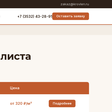
zakaz@krovlen.ru
ы
+7 (3532) 43-28-91
Оставить заявку
флиста
Цена
от 320 ₽/м²
Подробнее