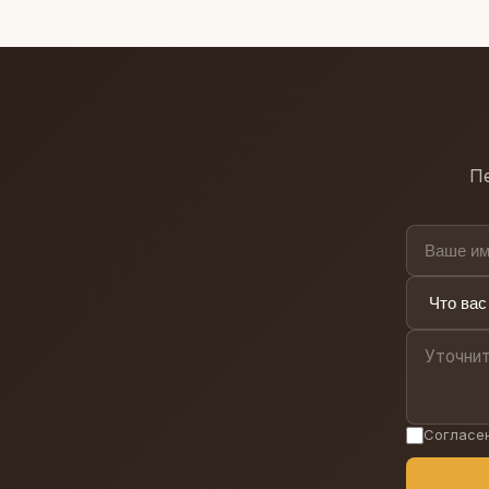
расположение ворот 
ценами за 1 рабочий 
Пе
Согласе