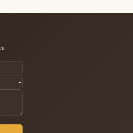
м точную смету с
осы