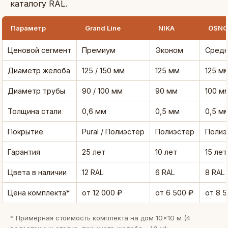
каталогу RAL.
Параметр
Grand Line
NIKA
OSNO
Ценовой сегмент
Премиум
Эконом
Средн
Диаметр желоба
125 / 150 мм
125 мм
125 м
Диаметр трубы
90 / 100 мм
90 мм
100 м
Толщина стали
0,6 мм
0,5 мм
0,5 м
Покрытие
Pural / Полиэстер
Полиэстер
Полиэ
Гарантия
25 лет
10 лет
15 лет
Цвета в наличии
12 RAL
6 RAL
8 RAL
Цена комплекта*
от 12 000 ₽
от 6 500 ₽
от 8 5
* Примерная стоимость комплекта на дом 10×10 м (4