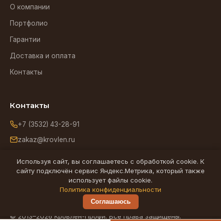
О компании
Портфолио
Гарантии
Доставка и оплата
Контакты
Контакты
+7 (3532) 43-28-91
zakaz@krovlen.ru
Оренбург, ул. Зиминская, 5
Используя сайт, вы соглашаетесь с обработкой cookie. К
сайту подключён сервис Яндекс.Метрика, который также
использует файлы cookie.
Ищем надёжного подрядчика по кровельным работам в
Политика конфиденциальности
Оренбурге -
partner@krovlen.ru
Соглашаюсь
© 2013–2026 Кровлен-Профи. Все права защищены.