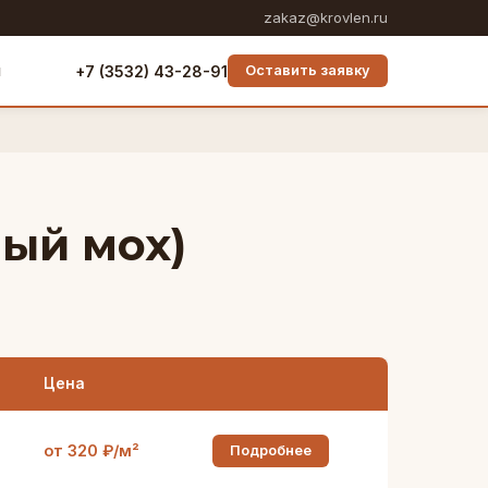
zakaz@krovlen.ru
ы
+7 (3532) 43-28-91
Оставить заявку
ный мох)
Цена
от 320 ₽/м²
Подробнее