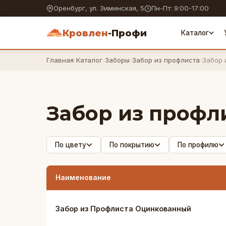
Оренбург, ул. Зиминская, 5
Пн-Пт: 9:00-17:00
Кровлен
-Профи
Каталог
Главная
›
Каталог
›
Заборы
›
Забор из профлиста
›
Забор 
Забор из профл
По цвету
По покрытию
По профилю
Наименование
Забор из Профлиста Оцинкованный