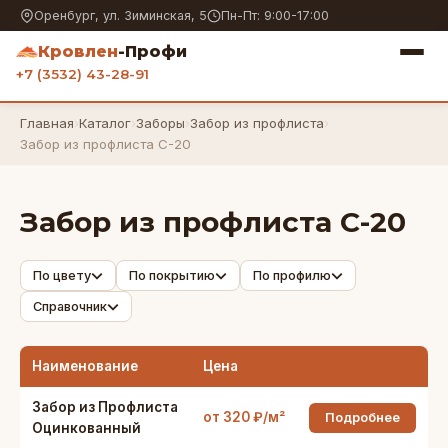
Оренбург, ул. Зиминская, 5
Пн-Пт: 9:00-17:00
Кровлен
-Профи
+7 (3532) 43-28-91
Главная
›
Каталог
›
Заборы
›
Забор из профлиста
›
Забор из профлиста С-20
Забор из профлиста С-20
По цвету
По покрытию
По профилю
Справочник
Наименование
Цена
Забор из Профлиста
от 320 ₽/м²
Подробнее
Оцинкованный