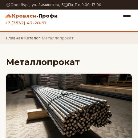
Оренбург, ул. Зиминская, 5
Пн-Пт: 9:00-17:00
Кровлен
-Профи
+7 (3532) 43-28-91
Главная
›
Каталог
›
Металлопрокат
Металлопрокат