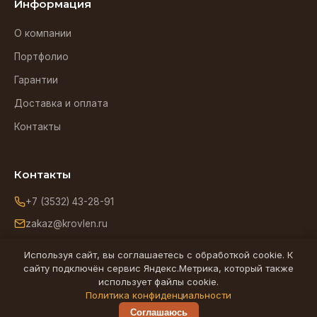
Информация
О компании
Портфолио
Гарантии
Доставка и оплата
Контакты
Контакты
+7 (3532) 43-28-91
zakaz@krovlen.ru
Оренбург, ул. Зиминская, 5
Используя сайт, вы соглашаетесь с обработкой cookie. К
сайту подключён сервис Яндекс.Метрика, который также
использует файлы cookie.
Ищем надёжного подрядчика по кровельным работам в
Политика конфиденциальности
Оренбурге -
partner@krovlen.ru
Соглашаюсь