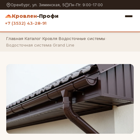
Оренбург, ул. Зиминская, 5
Пн-Пт: 9:00-17:00
Кровлен
-Профи
+7 (3532) 43-28-91
Главная
›
Каталог
›
Кровля
›
Водосточные системы
›
Водосточная система Grand Line