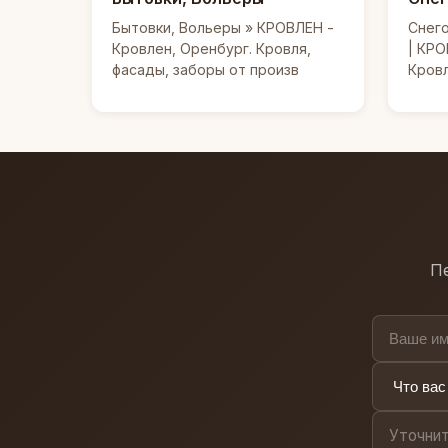
Бытовки, Вольеры » КРОВЛЕН -
Снег
Кровлен, Оренбург. Кровля,
| КРО
фасады, заборы от произв
Кровл
Пе