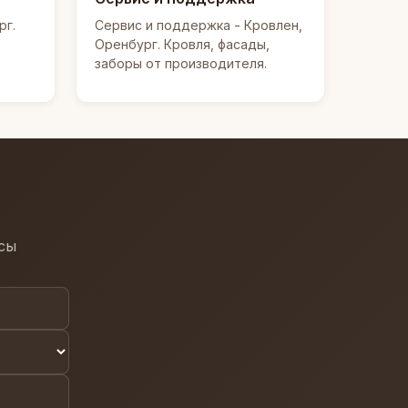
рг.
Сервис и поддержка - Кровлен,
т
Оренбург. Кровля, фасады,
заборы от производителя.
осы