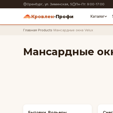
Оренбург, ул. Зиминская, 5
Пн-Пт: 9:00-17:00
Кровлен
-Профи
Каталог
Главная
›
Products
›
Мансардные окна Velux
Мансардные окн
Бытовки, Вольеры
Сне