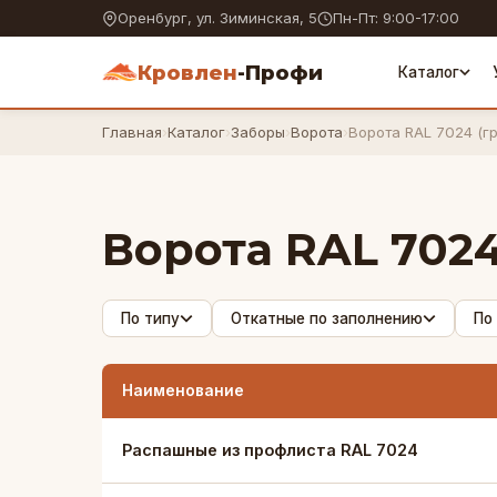
Оренбург, ул. Зиминская, 5
Пн-Пт: 9:00-17:00
Кровлен
-Профи
Каталог
Главная
›
Каталог
›
Заборы
›
Ворота
›
Ворота RAL 7024 (г
Ворота RAL 7024
По типу
Откатные по заполнению
По
Наименование
Распашные из профлиста RAL 7024