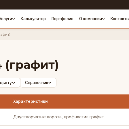
Услуги
Калькулятор
Портфолио
О компании
Контакт
рафит)
 (графит)
 цвету
Справочник
Характеристики
Двустворчатые ворота, профнастил графит