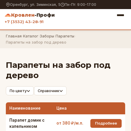
Оренбург, ул. Зиминская, 5
Пн-Пт: 9:00-17:00
Кровлен
-Профи
+7 (3532) 43-28-91
Главная
›
Каталог
›
Заборы
›
Парапеты
›
Парапеты на забор под дерево
Парапеты на забор под
дерево
По цвету
Справочник
Наименование
Цена
Парапет домик с
от 380 ₽/м.п.
Подробнее
капельником