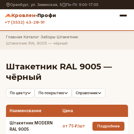
Оренбург, ул. Зиминская, 5
Пн-Пт: 9:00-17:00
Кровлен
-Профи
+7 (3532) 43-28-91
Главная
›
Каталог
›
Заборы
›
Штакетник
›
Штакетник RAL 9005 — чёрный
Штакетник RAL 9005 —
чёрный
По цвету
По покрытию
Справочник
Наименование
Цена
Штакетник MODERN
от 75 ₽/шт
Подробнее
RAL 9005