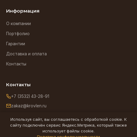
Информация
О компании
Портфолио
Гарантии
Доставка и оплата
Контакты
Контакты
+7 (3532) 43-28-91
zakaz@krovlen.ru
Оренбург, ул. Зиминская, 5
Используя сайт, вы соглашаетесь с обработкой cookie. К
сайту подключён сервис Яндекс.Метрика, который также
использует файлы cookie.
Ищем надёжного подрядчика по кровельным работам в
Политика конфиденциальности