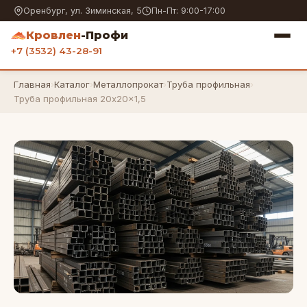
Оренбург, ул. Зиминская, 5
Пн-Пт: 9:00-17:00
Кровлен
-Профи
+7 (3532) 43-28-91
Главная
›
Каталог
›
Металлопрокат
›
Труба профильная
›
Труба профильная 20x20x1,5