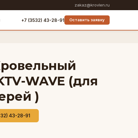
zakaz@krovlen.ru
ы
+7 (3532) 43-28-91
Оставить заявку
Кровельный
KTV-WAVE (для
ерей )
532) 43-28-91