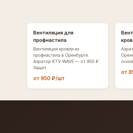
Вентиляция для
Вент
профнастила
кров
Вентиляция кровли из
Аэрат
профнастила в Оренбурге.
Оренб
Аэратор KTV-WAVE — от 950 ₽.
основ
Защит
от 8
от 950 ₽/шт