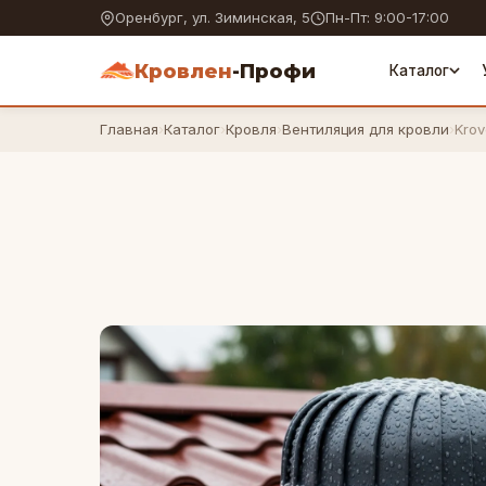
Оренбург, ул. Зиминская, 5
Пн-Пт: 9:00-17:00
Кровлен
-Профи
Каталог
Главная
›
Каталог
›
Кровля
›
Вентиляция для кровли
›
Krov