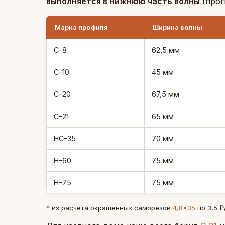
выполняется в нижнюю часть волны
(прог
Марка профиля
Ширина волны
С-8
62,5 мм
С-10
45 мм
С-20
67,5 мм
С-21
65 мм
НС-35
70 мм
Н-60
75 мм
Н-75
75 мм
* из расчёта окрашенных саморезов
4,8×35
по 3,5 ₽