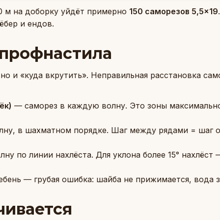
0 м на доборку уйдёт примерно
150 саморезов 5,5×19
ёбер и ендов.
 профнастила
 но и «куда вкрутить». Неправильная расстановка сам
ёк)
— саморез в каждую волну. Это зоны максимально
лну, в шахматном порядке. Шаг между рядами = шаг о
ну по линии нахлёста. Для уклона более 15° нахлёст 
ебень — грубая ошибка: шайба не прижимается, вода з
чивается