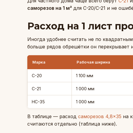
Для частного дома чаще всего берут
С-21
и
саморезов на 1 м²
для С-20/С-21 и не ошиб
Расход на 1 лист п
Иногда удобнее считать не по квадратным
больше рядов обрешётки он перекрывает и
Марка
Рабочая ширина
С-20
1 100 мм
С-21
1 000 мм
НС-35
1 000 мм
В таблице — расход
саморезов 4,8×35
на к
считаются отдельно (таблица ниже).