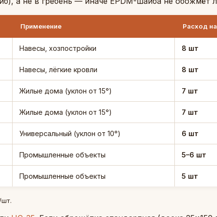
иб), а не в гребень — иначе EPDM-шайба не обожмёт л
Применение
Расход на
Навесы, хозпостройки
8 шт
Навесы, лёгкие кровли
8 шт
Жилые дома (уклон от 15°)
7 шт
Жилые дома (уклон от 15°)
7 шт
Универсальный (уклон от 10°)
6 шт
Промышленные объекты
5–6 шт
Промышленные объекты
5 шт
/шт.