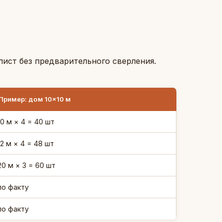
ист без предварительного сверления.
Пример: дом 10×10 м
10 м × 4 = 40 шт
12 м × 4 = 48 шт
20 м × 3 = 60 шт
по факту
по факту