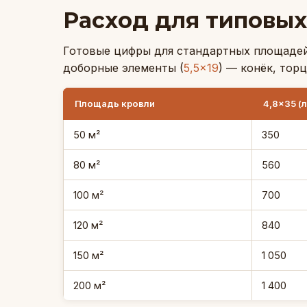
Расход для типовы
Готовые цифры для стандартных площадей к
доборные элементы (
5,5×19
) — конёк, тор
Площадь кровли
4,8×35 (
50 м²
350
80 м²
560
100 м²
700
120 м²
840
150 м²
1 050
200 м²
1 400