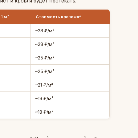
ист и кровля будет протекать.
 1 м²
Стоимость крепежа*
~28 ₽/м²
~28 ₽/м²
~25 ₽/м²
~25 ₽/м²
~21 ₽/м²
~19 ₽/м²
~18 ₽/м²