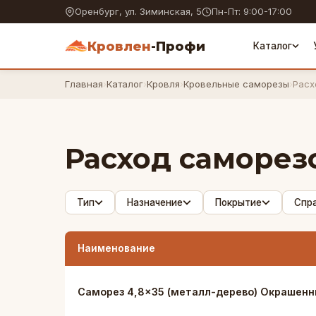
Оренбург, ул. Зиминская, 5
Пн-Пт: 9:00-17:00
Кровлен
-Профи
Каталог
Главная
›
Каталог
›
Кровля
›
Кровельные саморезы
›
Расх
Расход саморез
Тип
Назначение
Покрытие
Спр
Наименование
Саморез 4,8×35 (металл-дерево) Окрашен