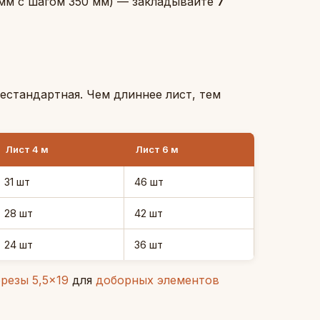
 мм с шагом 350 мм) — закладывайте
7
естандартная. Чем длиннее лист, тем
Лист 4 м
Лист 6 м
31 шт
46 шт
28 шт
42 шт
24 шт
36 шт
резы 5,5×19
для
доборных элементов