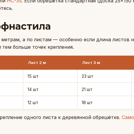
ли
НС-35
. Если обрешётка стандартная (доска 25×150
ётесь.
рофнастила
 метрам, а по листам — особенно если длина листов н
 тем больше точек крепления.
Лист 2 м
Лист 3 м
15 шт
23 шт
14 шт
21 шт
12 шт
18 шт
репление одного листа к деревянной обрешётке.
Само