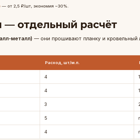
е
— от 2,5 ₽/шт, экономия ~30%.
 — отдельный расчёт
талл-металл)
— они прошивают планку и кровельный л
Расход, шт/м.п.
4
4
3
5
4