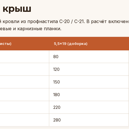
х крыш
ровли из профнастила С-20 / С-21. В расчёт включен
цевые и карнизные планки.
листы)
5,5×19 (доборка)
80
120
150
180
220
280