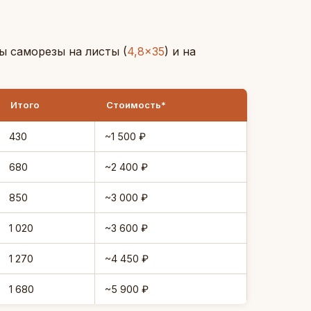
ы саморезы на листы (
4,8×35
) и на
Итого
Стоимость*
430
~1 500 ₽
680
~2 400 ₽
850
~3 000 ₽
1 020
~3 600 ₽
1 270
~4 450 ₽
1 680
~5 900 ₽