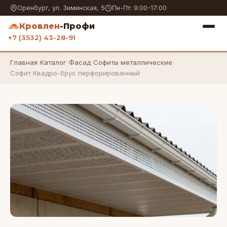
Оренбург, ул. Зиминская, 5
Пн-Пт: 9:00-17:00
Кровлен
-Профи
+7 (3532) 43-28-91
Главная
›
Каталог
›
Фасад
›
Софиты металлические
›
Софит Квадро-брус перфорированный