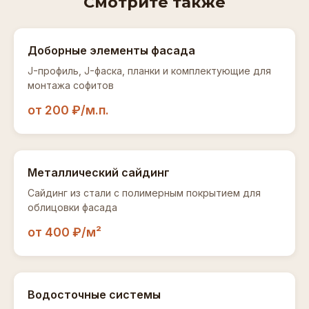
Смотрите также
софита при правильном монтаже и отсутствии
классическом фасаде.
замерщик выезжает бесплатно по Оренбургу.
механических повреждений составляет 30–50
лет. Панели не выгорают, не деформируются и
Доборные элементы фасада
не требуют покраски на протяжении всего срока
J-профиль, J-фаска, планки и комплектующие для
эксплуатации.
монтажа софитов
от 200 ₽/м.п.
Металлический сайдинг
Сайдинг из стали с полимерным покрытием для
облицовки фасада
от 400 ₽/м²
Водосточные системы