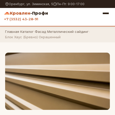
Оренбург, ул. Зиминская, 5
Пн-Пт: 9:00-17:00
Кровлен
-Профи
+7 (3532) 43-28-91
Главная
›
Каталог
›
Фасад
›
Металлический сайдинг
›
Блок Хаус (Бревно) Окрашенный