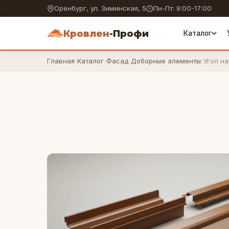
Оренбург, ул. Зиминская, 5
Пн-Пт: 9:00-17:00
Кровлен
-Профи
Каталог
Главная
›
Каталог
›
Фасад
›
Доборные элементы
›
Угол н