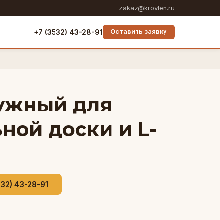
zakaz@krovlen.ru
ы
+7 (3532) 43-28-91
Оставить заявку
ужный для
ной доски и L-
532) 43-28-91