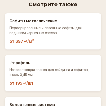
это и будет нужная ширина полки.
Смотрите также
доски. При длине планки 3 м это 14 штук J-
фаски. Добавьте 5–10% на подрезку и стыки.
Софиты металлические
Перфорированные и сплошные софиты для
подшивки карнизных свесов
от 697 ₽/м²
J-профиль
Направляющая планка для сайдинга и софитов,
сталь 0,45 мм
от 195 ₽/шт
Водосточные системы