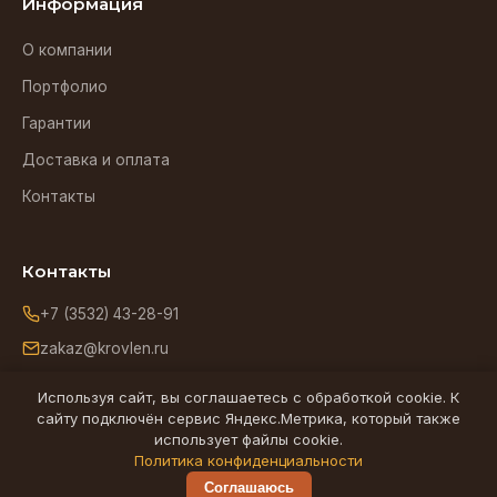
Информация
О компании
Портфолио
Гарантии
Доставка и оплата
Контакты
Контакты
+7 (3532) 43-28-91
zakaz@krovlen.ru
Оренбург, ул. Зиминская, 5
Используя сайт, вы соглашаетесь с обработкой cookie. К
сайту подключён сервис Яндекс.Метрика, который также
использует файлы cookie.
Ищем надёжного подрядчика по кровельным работам в
Политика конфиденциальности
Оренбурге -
partner@krovlen.ru
Соглашаюсь